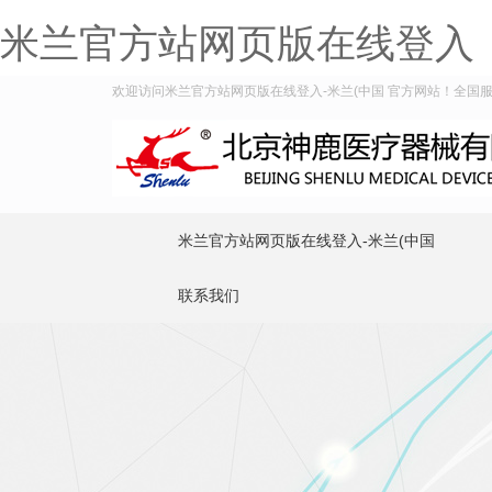
米兰官方站网页版在线登入
欢迎访问米兰官方站网页版在线登入-米兰(中国 官方网站！全国服务热线
米兰官方站网页版在线登入-米兰(中国
联系我们