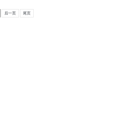
后一页
尾页