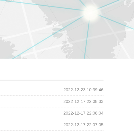
2022-12-23 10:39:46
2022-12-17 22:08:33
2022-12-17 22:08:04
2022-12-17 22:07:05