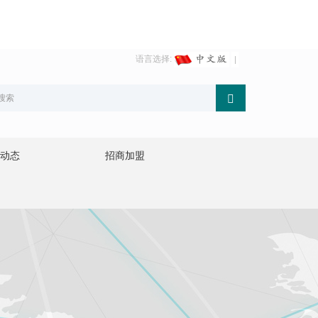
语言选择:
动态
招商加盟